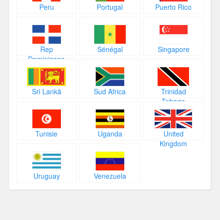
Peru
Portugal
Puerto Rico
Rep
Sénégal
Singapore
Dominicana
Sri Lankā
Sud Africa
Trinidad
Tobago
Tunisie
Uganda
United
Kingdom
Uruguay
Venezuela